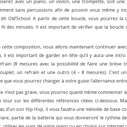
oserez avec un piano, un violon, une trompette, soit une
amment sans percussions afin de pouvoir vous même y in
dit Old’School. A partir de cette boucle, vous pourrez la 
l des minutes. Il est important de vérifier que la boucle 
e cette composition, nous allons maintenant continuer avec 
, il est important de garder en tête qu’il y aura une intr
rain (8 mesures avec la possibilité de faire une brève tra
ouplet, un refrain et une outro (4 – 8 mesures). C’est u
 que vous pourrez changer à votre guise l’alternance entre 
i, ce n’est pas grave, vous pourrez quand même commencer 
n tour sur les différentes références citées ci-dessous. M
 cas d’un son Hip Hop, il vous faudra une mélodie de base c
are, partie de la batterie qui vous donneront le rythme d
 utiliser les sons de votre piano ou en choisir sur internet c