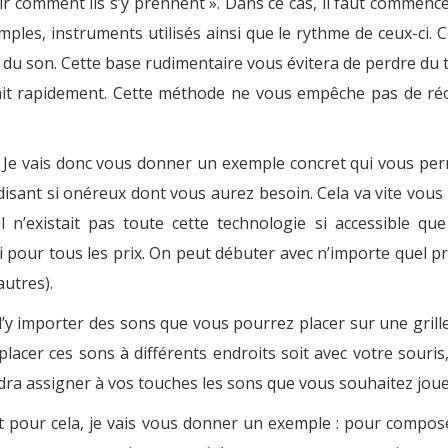
oir comment ils s’y prennent ». Dans ce cas, il faut comme
amples, instruments utilisés ainsi que le rythme de ceux-ci
e du son. Cette base rudimentaire vous évitera de perdre du
ait rapidement. Cette méthode ne vous empêche pas de réor
 Je vais donc vous donner un exemple concret qui vous perme
disant si onéreux dont vous aurez besoin. Cela va vite vous p
l n’existait pas toute cette technologie si accessible qu
 pour tous les prix. On peut débuter avec n’importe quel 
autres).
d’y importer des sons que vous pourrez placer sur une gril
e placer ces sons à différents endroits soit avec votre sou
faudra assigner à vos touches les sons que vous souhaitez joue
t pour cela, je vais vous donner un exemple : pour compo