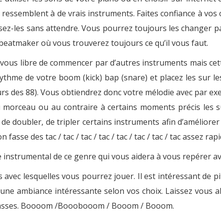
ressemblent à de vrais instruments. Faites confiance à vos or
lisez-les sans attendre. Vous pourrez toujours les changer p
beatmaker
où vous trouverez toujours ce qu’il vous faut.
z-vous libre de commencer par d’autres instruments mais cette
e rythme de votre boom (kick) bap (snare) et placez les sur
urs des 88). Vous obtiendrez donc votre mélodie avec par 
 morceau ou au contraire à certains moments précis les su
e de doubler, de tripler certains instruments afin d’améliorer
asse des tac / tac / tac / tac / tac / tac / tac / tac assez rapi
instrumental de ce genre qui vous aidera à vous repérer ave
 avec lesquelles vous pourrez jouer. Il est intéressant de p
une ambiance intéressante selon vos choix. Laissez vous al
e basses. Boooom /Booobooom / Booom / Booom.