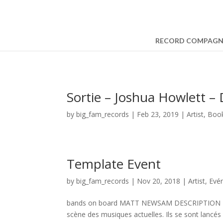
RECORD COMPAG
Sortie – Joshua Howlett – 
by
big_fam_records
|
Feb 23, 2019
|
Artist
,
Boo
Template Event
by
big_fam_records
|
Nov 20, 2018
|
Artist
,
Evé
bands on board MATT NEWSAM DESCRIPTION Nous 
scène des musiques actuelles. Ils se sont lancés