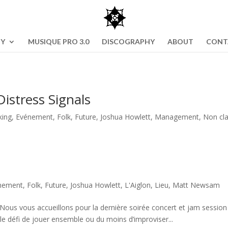
NY
MUSIQUE PRO 3.0
DISCOGRAPHY
ABOUT
CONT
Distress Signals
king
,
Evénement
,
Folk
,
Future
,
Joshua Howlett
,
Management
,
Non cl
nement
,
Folk
,
Future
,
Joshua Howlett
,
L'Aiglon
,
Lieu
,
Matt Newsam
vous accueillons pour la dernière soirée concert et jam session 
 le défi de jouer ensemble ou du moins d’improviser...