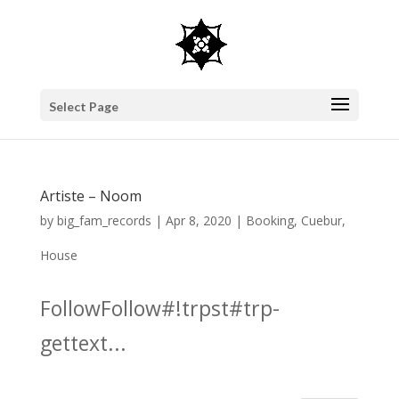
Select Page
Artiste – Noom
by
big_fam_records
|
Apr 8, 2020
|
Booking
,
Cuebur
,
House
FollowFollow#!trpst#trp-
gettext...