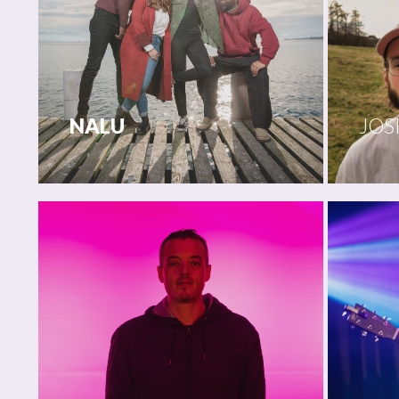
NALU
JO