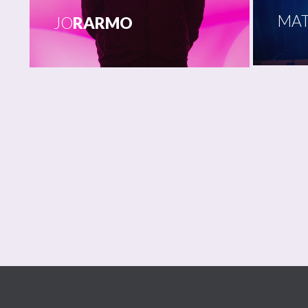
MA
JO
RARMO